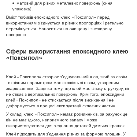
матовий для різних металевих поверхонь (синя
упаковка).
Вміст тюбиків епоксидного клею «Поксипол» перед
використанням з'єднується в рівних пропорціях і ретельно
перемішується. Наноситься на очищену і знежирену
поверхню.
Сфери використання епоксидного клею
«Поксипол»
Клей «Поксипол» створює з'єднувальний шов, який за своїм
технічним параметрам має схожість зі швом, утвореним
зварюванням. Завдяки тому, що клей має в'язку структуру, він
не стікає з вертикальних поверхонь. Крім того, епоксидний
клей «Поксипол» не стискається після висихання і не
деформується в процесі експлуатації склеєних частин.
У складі клею «Поксипол» немає розчинників, за рахунок це
він не має їдкого, неприємного запаху і може
використовуватися для з'єднання деталей дитячих іграшок.
Клей підходить для з'єднання різних за формою площин. У