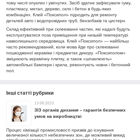
тому числі опуклих і увігнутих. Засіб здатне зафіксувати гуму,
пластмасу, метал, дерево, скло і бетон в будь-яких
комбінаціях. Клей «Поксипол» підходить для ремонту
деталей авто і водопровідних труб, бензобаків та цистерн.
Склад ефективний при склеюванні частин, які надалі будуть
експлуатуватися поза приміщення при низькій температурі
навколишнього середовища. Клей «Поксипол» — найбільш
часто рекомендований, коли мова йде про склеюванні
пошкодженої кераміки і предметах декору. «Поксиполом»
зміцнюють керамічну плитку, а також «шпаклюють»
автомобільні бампери і крила, ремонтують човни і бетонний
пол.
Інші статті рубрики
13.06.2023
ЗІЗ органів дихання – гарантія безпечних
умов на виробництві
Процес хімізації промисловості призвів до існування
величезної кількості небезпечних зон, де можливий викид