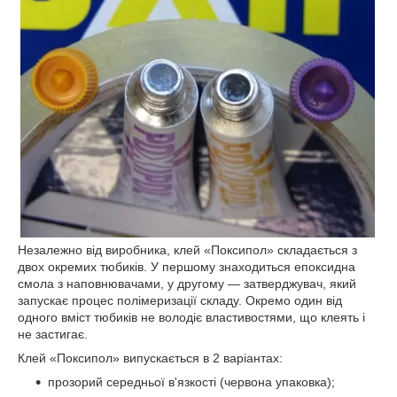
Незалежно від виробника, клей «Поксипол» складається з
двох окремих тюбиків. У першому знаходиться епоксидна
смола з наповнювачами, у другому — затверджувач, який
запускає процес полімеризації складу. Окремо один від
одного вміст тюбиків не володіє властивостями, що клеять і
не застигає.
Клей «Поксипол» випускається в 2 варіантах:
прозорий середньої в'язкості (червона упаковка);