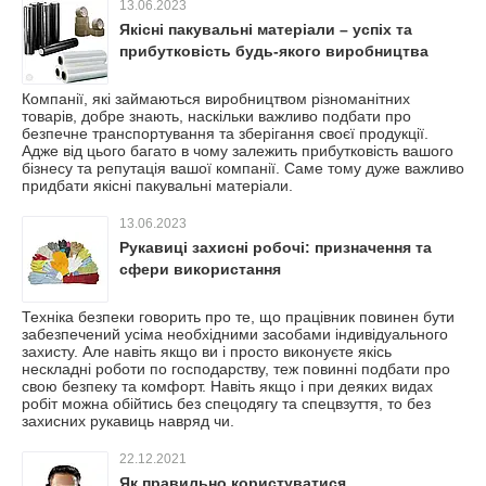
13.06.2023
Якісні пакувальні матеріали – успіх та
прибутковість будь-якого виробництва
Компанії, які займаються виробництвом різноманітних
товарів, добре знають, наскільки важливо подбати про
безпечне транспортування та зберігання своєї продукції.
Адже від цього багато в чому залежить прибутковість вашого
бізнесу та репутація вашої компанії. Саме тому дуже важливо
придбати якісні пакувальні матеріали.
13.06.2023
Рукавиці захисні робочі: призначення та
сфери використання
Техніка безпеки говорить про те, що працівник повинен бути
забезпечений усіма необхідними засобами індивідуального
захисту. Але навіть якщо ви і просто виконуєте якісь
нескладні роботи по господарству, теж повинні подбати про
свою безпеку та комфорт. Навіть якщо і при деяких видах
робіт можна обійтись без спецодягу та спецвзуття, то без
захисних рукавиць навряд чи.
22.12.2021
Як правильно користуватися