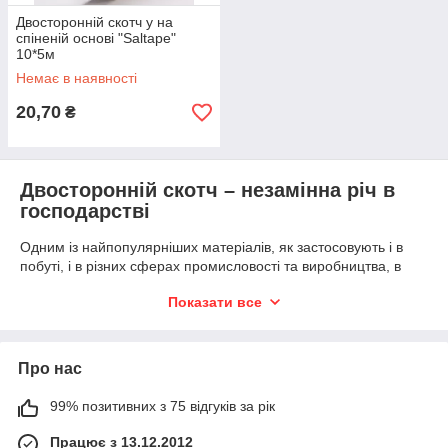
Двосторонній скотч y на
спіненій основі "Saltape"
10*5м
Немає в наявності
20,70
₴
Двосторонній скотч – незамінна річ в
господарстві
Одним із найпопулярніших матеріалів, як застосовують і в
побуті, і в різних сферах промисловості та виробництва, в
ремонті та будівництві є двосторонній скотч. Це прекрасна
Показати все
альтернатива традиційному механічному способу кріплення
поверхонь. Це особливий різновид клейкої стрічки, основу
якої покрито клеєм з обох боків. Скотч двосторонній
підходить для скріплення і двох однакових за текстурою
Про нас
поверхонь, і різних. А щоб виріб в рулоні не приклеювався
сам до себе, зверху передбачений ще один шар зі
99% позитивних з 75 відгуків за рік
спеціального паперу. Тож користуватись двостороннім
скотчем дуже легко та зручно.
Працює з 13.12.2012