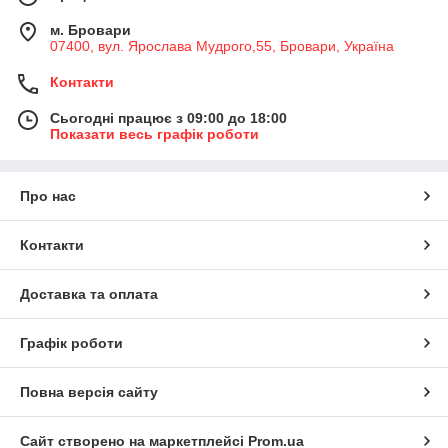
Двостороння клейка стрічка: основні різновиди
м. Бровари
Використання такого скотчу дозволяє обійтися без таких
07400, вул. Ярослава Мудрого,55, Бровари, Україна
матеріалів, як рідкі цвяхи, шурупи. І двосторонній скотч, не
Контакти
зважаючи на свою простоту, нічим не поступається якістю
перерахованим способам кріплення матеріалів. А коштує ще
Сьогодні працює з 09:00 до 18:00
й набагато менше.
Показати весь графік роботи
В каталозі компанії «Веко-Трейд» ви знайдете два різні види
двостороннього скотчу:
На тканинній основі. Це скотч на основі з нетканого
Про нас
паперового полотна. Це універсальний матеріал, який
ідеально підходить для твердих поверхонь і
Контакти
поліграфічних робіт.
На пропіленовій основі. Це високоміцний
Доставка та оплата
двосторонній скотч, підвищеної клейкості. Його
застосовують в роботах, де є низькі або високі
температури. Наприклад, в будівництві.
Графік роботи
На нашому сайті ви знайдете якісні клейкі стрічки від надійних
виробників. Вони прості та зручні у використанні, не
Повна версія сайту
потребують застосування спеціального обладнання. А купити
двосторонній скотч у нас ви зможете за дуже вигідною ціною.
Сайт створено на маркетплейсі
Prom.ua