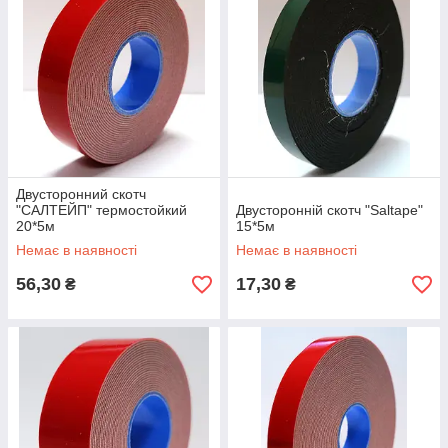
Двусторонний скотч
"САЛТЕЙП" термостойкий
Двусторонній скотч "Saltape"
20*5м
15*5м
Немає в наявності
Немає в наявності
56,30
17,30
₴
₴