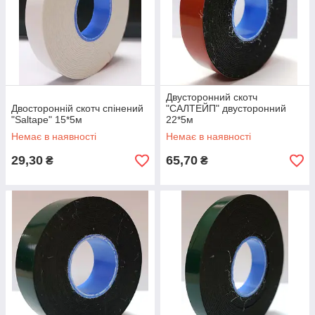
Двусторонний скотч
Двосторонній скотч спінений
"САЛТЕЙП" двусторонний
"Saltape" 15*5м
22*5м
Немає в наявності
Немає в наявності
29,30
65,70
₴
₴