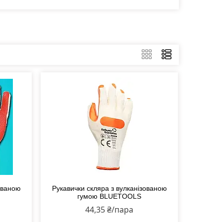
ованою
Рукавички скляра з вулканізованою
гумою BLUETOOLS
44,35 ₴/пара