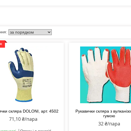
аж
ички скляра DOLONI, арт. 4502
Рукавички скляра з вулканіз
гумою
71,10 ₴/пара
32 ₴/пара