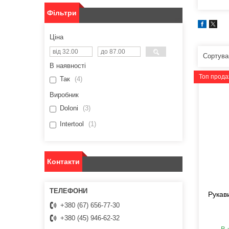
Фільтри
Ціна
В наявності
Топ прод
Так
4
Виробник
Doloni
3
Intertool
1
Контакти
Рукав
+380 (67) 656-77-30
+380 (45) 946-62-32