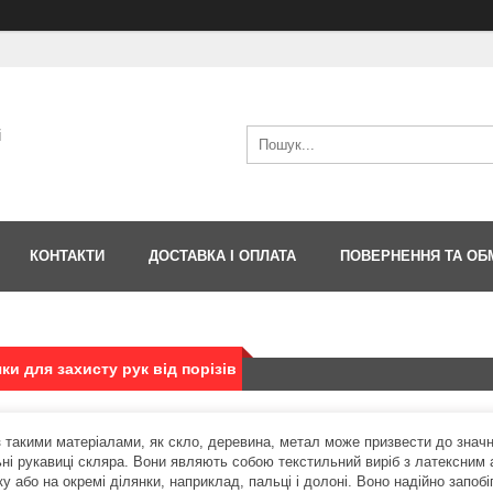
і
КОНТАКТИ
ДОСТАВКА І ОПЛАТА
ПОВЕРНЕННЯ ТА ОБ
ки для захисту рук від порізів
з такими матеріалами, як скло, деревина, метал може призвести до знач
ьні рукавиці скляра. Вони являють собою текстильний виріб з латексним
у або на окремі ділянки, наприклад, пальці і долоні. Воно надійно запобіг