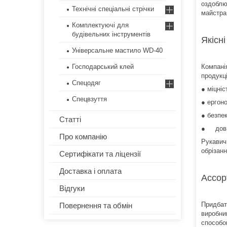
оздоблю
Технічні спеціальні стрічки
майстра
Комплектуючі для
будівельних інструментів
Якісн
Універсальне мастило WD-40
Господарський клей
Компанія
продукц
Спецодяг
● міцніс
Спецвзуття
● ергоно
● безпе
Статті
● довго
Про компанію
Рукавичк
обрізан
Сертифікати та ліцензії
Доставка і оплата
Ассор
Відгуки
Придбат
Повернення та обмін
виробник
способо