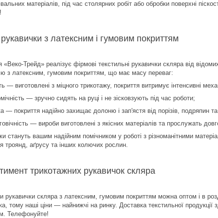
вальних матеріалів, під час столярних робіт або обробки поверхні піско
!
і рукавички з латексним і гумовим покриттям
 «Веко-Трейд» реалізує фірмові текстильні рукавички скляра від відомих
ію з латексним, гумовим покриттям, що має масу переваг:
ть — виготовлені з міцного трикотажу, покриття витримує інтенсивні меха
мічність — зручно сидять на руці і не зісковзують під час роботи;
ка — покриття надійно захищає долоню і зап'ястя від порізів, подряпин т
вічність — вироби виготовлені з якісних матеріалів та прослужать довг
и стануть вашим надійним помічником у роботі з різноманітними матеріал
ня троянд, аґрусу та інших колючих рослин.
тимент трикотажних рукавичок скляра
и рукавички скляра з латексним, гумовим покриттям можна оптом і в роз
а, тому наші ціни — найнижчі на ринку. Доставка текстильної продукції з
м. Телефонуйте!