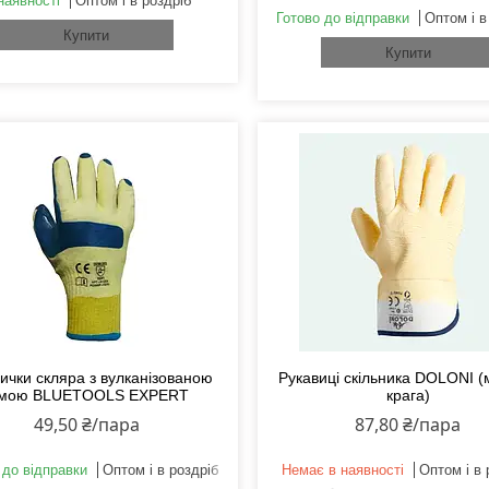
наявності
Оптом і в роздріб
Готово до відправки
Оптом і в
Купити
Купити
ички скляра з вулканізованою
Рукавиці скільника DOLONI 
умою BLUETOOLS EXPERT
крага)
49,50 ₴/пара
87,80 ₴/пара
 до відправки
Оптом і в роздріб
Немає в наявності
Оптом і в 