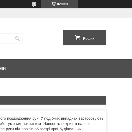
Кошик
Кошик
МІН
ного пошкодження рук. У подібних випадках застосовують
 або гумовим покриттям. Наносять покриття на всю
ає руки від порізів об гострі краї будівельних,