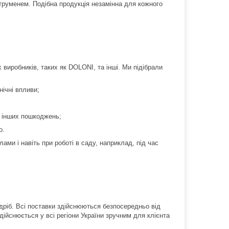
струменем. Подібна продукція незамінна для кожного
 виробників, таких як DOLONI, та інші. Ми підібрали
нічні впливи;
а інших пошкоджень;
о.
ами і навіть при роботі в саду, наприклад, під час
дріб. Всі поставки здійснюються безпосередньо від
дійснюється у всі регіони України зручним для клієнта