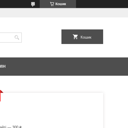
Кошик
Кошик
МІН
айті — 300 ₴