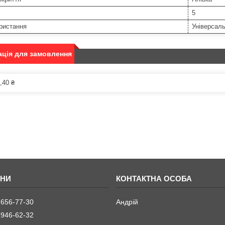
5
ристання
Універсал
ція для замовлення
,40 ₴
 656-77-30
Андрій
 946-62-32