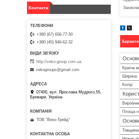
Захисна
Контакти
+380 (67) 656-77-30
Характ
+380 (45) 946-62-32
Основн
http://veko-group.com.ua
Країна в
vekogroups@gmail.com
Ширина
Колір
07400, вул. Ярослава Мудрого,55,
Корист
Бровари, Україна
Виробни
Площа п
ТОВ "Веко-Трейд"
Основ
Товщина
Нижнє п