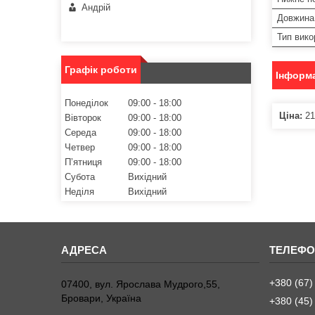
Андрій
Довжина
Тип вико
Графік роботи
Інформа
Понеділок
09:00
18:00
Ціна:
21
Вівторок
09:00
18:00
Середа
09:00
18:00
Четвер
09:00
18:00
Пʼятниця
09:00
18:00
Субота
Вихідний
Неділя
Вихідний
+380 (67)
07400, вул. Ярослава Мудрого,55,
Бровари, Україна
+380 (45)