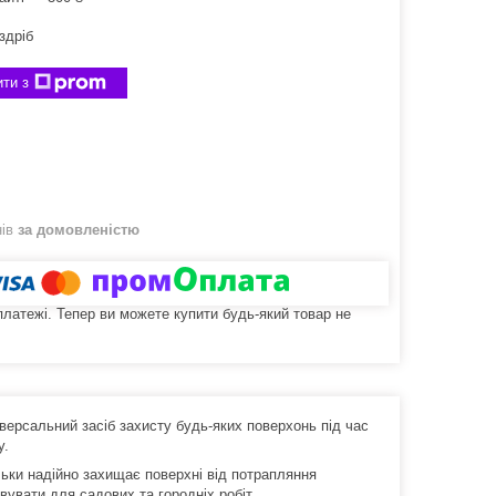
здріб
ти з
нів
за домовленістю
 платежі. Тепер ви можете купити будь-який товар не
версальний засіб захисту будь-яких поверхонь під час
у.
льки надійно захищає поверхні від потрапляння
вувати для садових та городніх робіт.