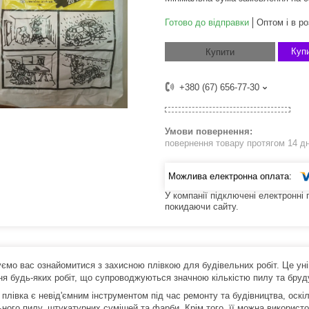
Готово до відправки
Оптом і в ро
Купи
Купити
+380 (67) 656-77-30
повернення товару протягом 14 д
У компанії підключені електронні
покидаючи сайту.
ємо вас ознайомитися з захисною плівкою для будівельних робіт. Це уні
ня будь-яких робіт, що супроводжуються значною кількістю пилу та бруд
 плівка є невід'ємним інструментом під час ремонту та будівництва, оскі
ного пилу, штукатурних сумішей та фарби. Крім того, її можна використо