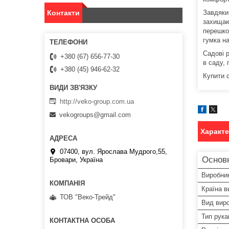
Завдяки
Контакти
захищают
перешко
гумка на
Садові 
+380 (67) 656-77-30
в саду, 
+380 (45) 946-62-32
Купити с
http://veko-group.com.ua
vekogroups@gmail.com
Характ
07400, вул. Ярослава Мудрого,55,
Основ
Бровари, Україна
Виробни
Країна в
ТОВ "Веко-Трейд"
Вид вир
Тип рука