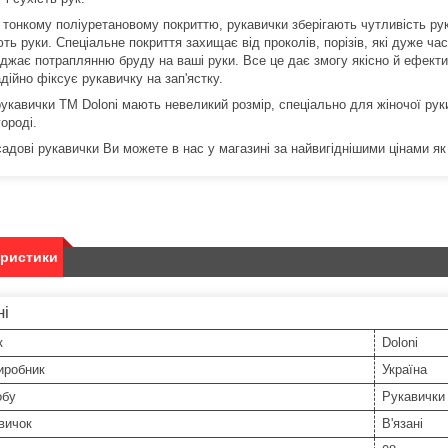
 тонкому поліуретановому покриттю, рукавички зберігають чутливість рук 
ь руки. Спеціальне покриття захищає від проколів, порізів, які дуже ча
джає потраплянню бруду на ваші руки. Все це дає змогу якісно й ефекти
дійно фіксує рукавичку на зап'ястку.
рукавички ТМ Doloni мають невеликий розмір, спеціально для жіночої руки
городі.
адові рукавички Ви можете в нас у магазині за найвигіднішими цінами як г
еристики
ні
к
Doloni
иробник
Україна
обу
Рукавички 
вичок
В'язані