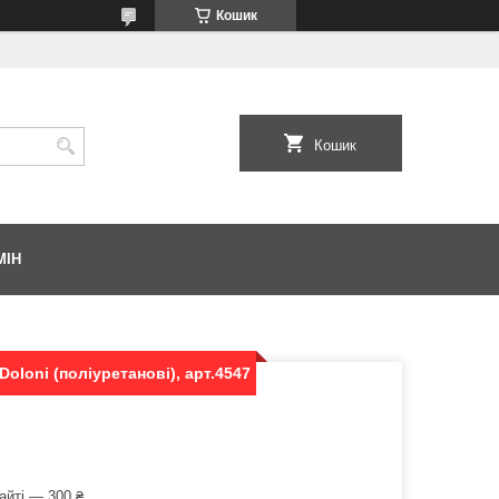
Кошик
Кошик
МІН
oloni (поліуретанові), арт.4547
айті — 300 ₴