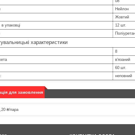
08
л
Нейлон
Жовтий
ь в упаковці
12 шт.
я
Поліурета
увальницькі характеристики
8
жета
в'язаний
60 шт.
:
неповний
ція для замовлення
,20 ₴/пара