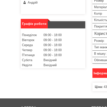
Розмір
Андрій
Матеріа
Колір
Кількіст
Графік роботи
Покритт
Корист
Понеділок
09:00
18:00
Вівторок
09:00
18:00
Розмір:
Середа
09:00
18:00
Тип ман
Четвер
09:00
18:00
В мішку:
Пʼятниця
09:00
18:00
Субота
Вихідний
Обливши
Неділя
Вихідний
Інформа
Ціна:
43