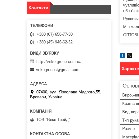
чутливіс
Контакти
обов'язк
Рукавич
Мінімал
+380 (67) 656-77-30
ОПТОВІ
+380 (45) 946-62-32
http://veko-group.com.ua
Характ
vekogroups@gmail.com
Основ
07400, вул. Ярослава Мудрого,55,
Виробни
Бровари, Україна
Країна в
Вид вир
ТОВ "Веко-Трейд"
Тип рука
Розмір
Матеріа