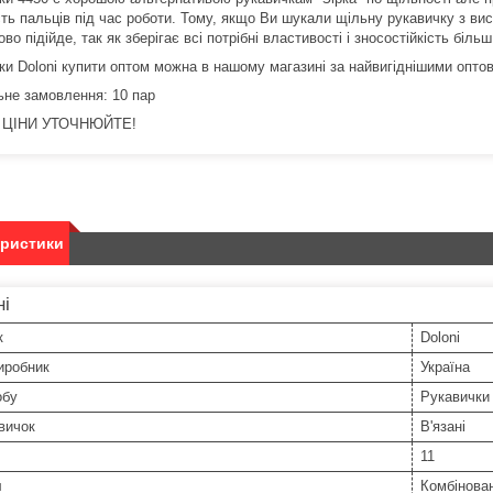
ть пальців під час роботи. Тому, якщо Ви шукали щільну рукавичку з вис
ово підійде, так як зберігає всі потрібні властивості і зносостійкість біль
ки Doloni купити оптом можна в нашому магазині за найвигіднішими опто
ьне замовлення: 10 пар
 ЦІНИ УТОЧНЮЙТЕ!
еристики
ні
к
Doloni
иробник
Україна
обу
Рукавички 
вичок
В'язані
11
л
Комбінова