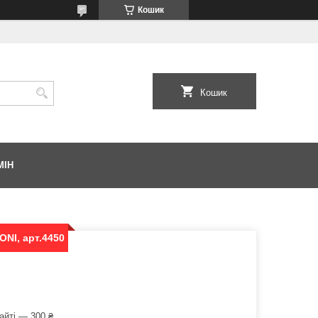
Кошик
Кошик
МІН
ONI, арт.4450
айті — 300 ₴