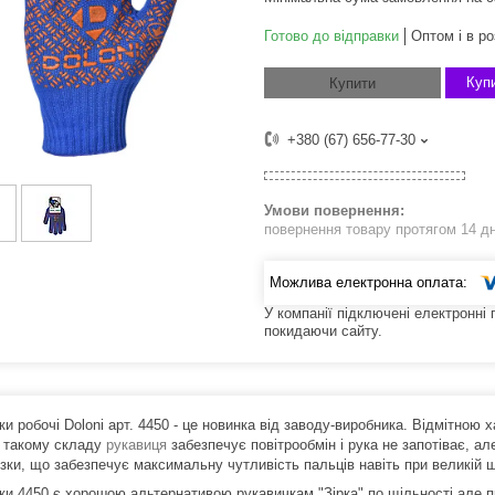
Готово до відправки
Оптом і в ро
Купи
Купити
+380 (67) 656-77-30
повернення товару протягом 14 д
У компанії підключені електронні
покидаючи сайту.
и робочі Doloni арт. 4450 - це новинка від заводу-виробника. Відмітною х
 такому складу
рукавиця
забезпечує повітрообмін і рука не запотіває, а
язки, що забезпечує максимальну чутливість пальців навіть при великій щ
ки 4450 є хорошою альтернативою рукавичкам "Зірка" по щільності але пр