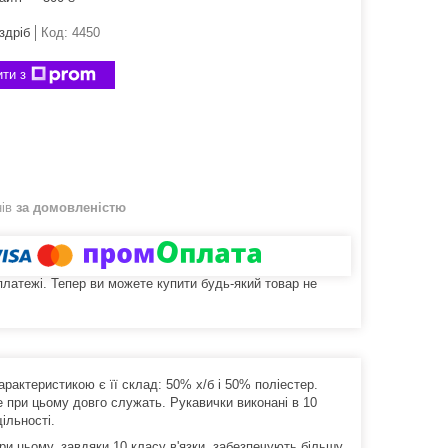
здріб
Код:
4450
ти з
нів
за домовленістю
 платежі. Тепер ви можете купити будь-який товар не
арактеристикою є її склад: 50% х/б і 50% поліестер.
ле при цьому довго служать. Рукавички виконані в 10
ільності.
и цьому, завдяки 10 класу в'язки, забезпечують більшу