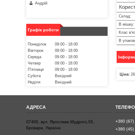
Андрій
Корист
Склад:
В мішку:
Графік роботи
Клас в'я
В упаков
Понеділок
09:00
18:00
Вівторок
09:00
18:00
Середа
09:00
18:00
Інформа
Четвер
09:00
18:00
Пʼятниця
09:00
18:00
Ціна:
26
Субота
Вихідний
Неділя
Вихідний
+380 (67)
07400, вул. Ярослава Мудрого,55,
Бровари, Україна
+380 (45)