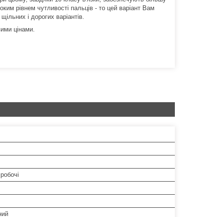
оким рівнем чутливості пальців - то цей варіант Вам
ш щільних і дорогих варіантів.
вими цінами.
робочі
ний