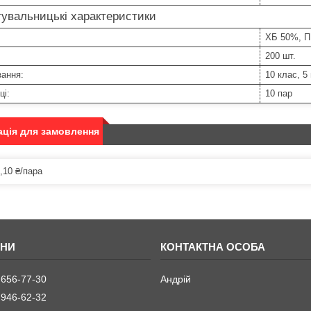
увальницькі характеристики
ХБ 50%, 
200 шт.
зання:
10 клас, 5
ці:
10 пар
ція для замовлення
,10 ₴/пара
 656-77-30
Андрій
 946-62-32